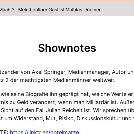
 Macht?
-
Mein heutiger Gast ist Mathias Döpfner.
Shownotes
itzender von Axel Springer, Medienmanager, Autor und
latz 2 der mächtigsten Medienmänner weltweit.
 wie seine Biografie ihn geprägt hat, welche Werte er
tnis zu Geld verändert, wenn man Milliardär ist. Auß
Sicht auf den Fall Julian Reichelt ist. Wir sprechen 
 um Widerstand, Mut, Risiko, Diskussionskultur und f
TE:
https://linktr.ee/hotelmatze