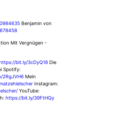
020984635
Benjamin von
64678458
ktion Mit Vergnügen -
https://bit.ly/3cDyQ18
Die
i Spotify:
co/2RgJVH6
Mein
matzehielscher
Instagram:
elscher/
YouTube:
ch:
https://bit.ly/39FtHQy