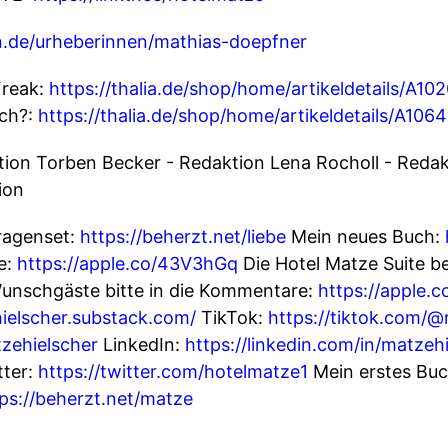
ein.de/urheberinnen/mathias-doepfner
Freak:
https://thalia.de/shop/home/artikeldetails/A1
ach?:
https://thalia.de/shop/home/artikeldetails/A10
ktion Torben Becker - Redaktion Lena Rocholl - Reda
ion
ragenset:
https://beherzt.net/liebe
Mein neues Buch:
e:
https://apple.co/43V3hGq
Die Hotel Matze Suite be
nschgäste bitte in die Kommentare:
https://apple.
hielscher.substack.com/
TikTok:
https://tiktok.com/@
zehielscher
LinkedIn:
https://linkedin.com/in/matzehi
ter:
https://twitter.com/hotelmatze1
Mein erstes Bu
ps://beherzt.net/matze