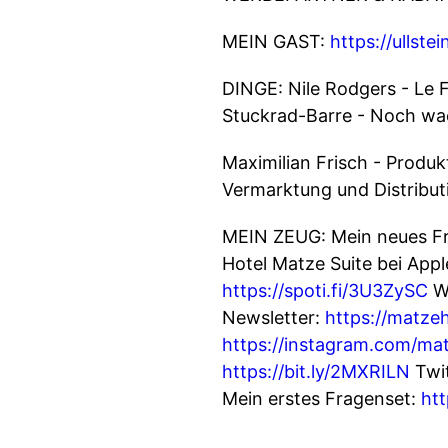
MEIN GAST:
https://ullst
DINGE: Nile Rodgers - Le 
Stuckrad-Barre - Noch w
Maximilian Frisch - Produ
Vermarktung und Distribut
MEIN ZEUG: Mein neues F
Hotel Matze Suite bei Appl
https://spoti.fi/3U3ZySC
Wu
Newsletter:
https://matze
https://instagram.com/mat
https://bit.ly/2MXRILN
Twit
Mein erstes Fragenset:
htt