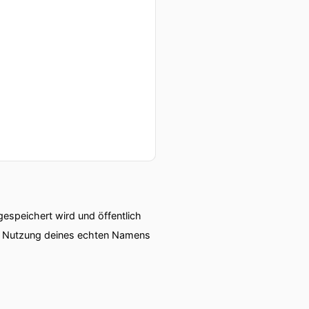
 Kitsch, sondern als einen
Form eines neuen
speichert wird und öffentlich
ie Nutzung deines echten Namens
.