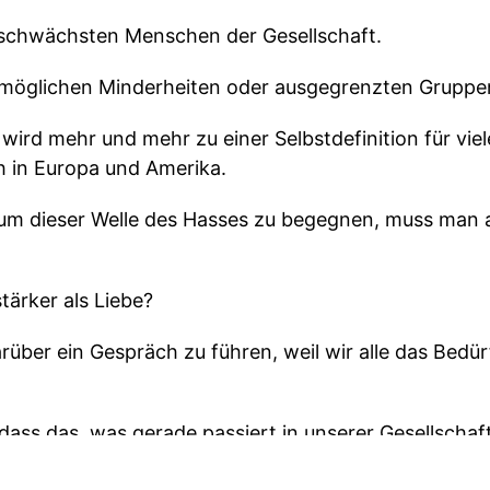
e schwächsten Menschen der Gesellschaft.
le möglichen Minderheiten oder ausgegrenzten Gruppe
wird mehr und mehr zu einer Selbstdefinition für vie
 in Europa und Amerika.
 um dieser Welle des Hasses zu begegnen, muss man a
tärker als Liebe?
arüber ein Gespräch zu führen, weil wir alle das Bedü
dass das, was gerade passiert in unserer Gesellschaf
ndwie in Sicherheit wegen, dass wir irgendwie glaube