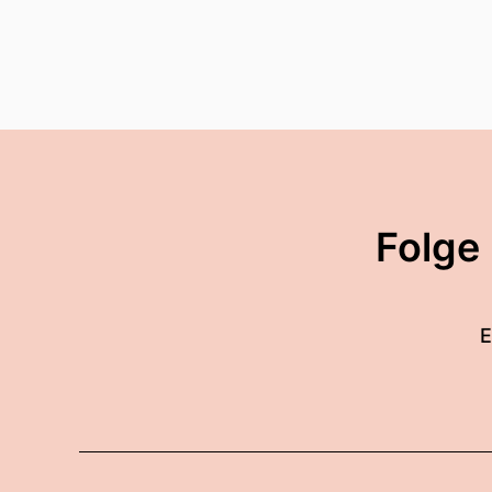
00:02:18: Schönen guten 
00:02:19: Ich freue mich, t
00:02:22: Ich muss erst ma
00:02:25: Ich muss erst ma
Folge
00:02:27: Ist meine Kusine
00:02:30: Meine Kusine ist
E
00:02:31: Ja, sehr gut, das 
00:02:33: Hallo Anja.
00:02:35: Es ist wirklich fü
ganz offen sagen.