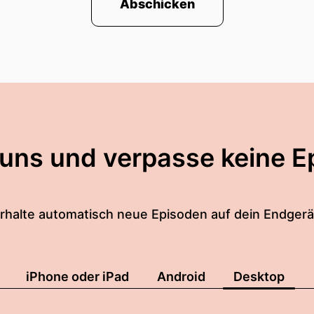
Abschicken
Abend.
otal euch zu sehen.
l gucken, sorry.
l gucken, wer denn hier so da ist.
 uns und verpasse keine E
 da?
 da.
rhalte automatisch neue Episoden auf dein Endgerä
ist wichtig.
iPhone oder iPad
Android
Desktop
r mich total ... Ich merke das gerade richtig, das ist g