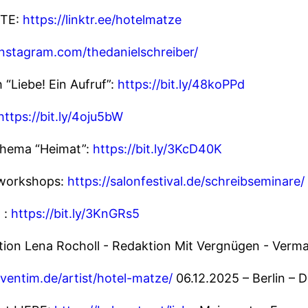
TE:
https://linktr.ee/hotelmatze
nstagram.com/thedanielschreiber/
“Liebe! Ein Aufruf”:
https://bit.ly/48koPPd
https://bit.ly/4oju5bW
Thema “Heimat”:
https://bit.ly/3KcD40K
bworkshops:
https://salonfestival.de/schreibseminare/
 :
https://bit.ly/3KnGRs5
ktion Lena Rocholl - Redaktion Mit Vergnügen - Verma
eventim.de/artist/hotel-matze/
06.12.2025 – Berlin – 