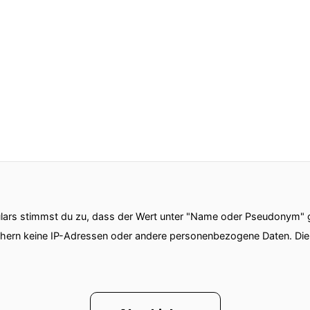
n Buch über Liebe geschrieben und hier aber nicht als
 Danny hat immer einen sehr, sehr eigenen Blick.
ve vor Publikum in Leipzig unterhalten.
ten Mal im Muttermatze.
räch über die Notwendigkeit einer neuen politischen 
am Ende wehte sogar ein
ars stimmst du zu, dass der Wert unter "Name oder Pseudonym" ge
chern keine IP-Adressen oder andere personenbezogene Daten. D
urch Leipzig.
h viel Vergnügen im Hotelmatze mit Daniel Schreiber