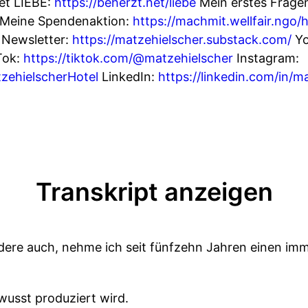
et LIEBE:
https://beherzt.net/liebe
Mein erstes Fragen
Meine Spendenaktion:
https://machmit.wellfair.ngo/
Newsletter:
https://matzehielscher.substack.com/
Yo
Tok:
https://tiktok.com/@matzehielscher
Instagram:
zehielscherHotel
LinkedIn:
https://linkedin.com/in/m
Transkript anzeigen
andere auch, nehme ich seit fünfzehn Jahren einen i
wusst produziert wird.