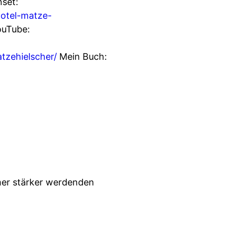
set:
hotel-matze-
uTube:
atzehielscher/
Mein Buch:
mmer stärker werdenden