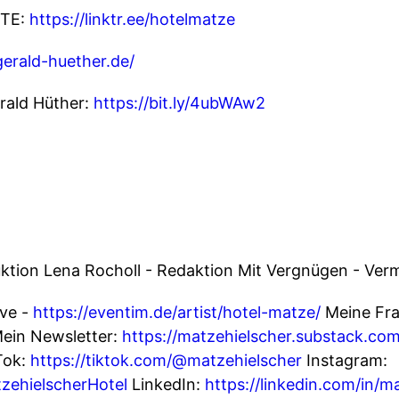
TE:
https://linktr.ee/hotelmatze
erald-huether.de/
rald Hüther:
https://bit.ly/4ubWAw2
uktion Lena Rocholl - Redaktion Mit Vergnügen - Ver
ive -
https://eventim.de/artist/hotel-matze/
Meine Fra
Mein Newsletter:
https://matzehielscher.substack.com
Tok:
https://tiktok.com/@matzehielscher
Instagram:
zehielscherHotel
LinkedIn:
https://linkedin.com/in/m