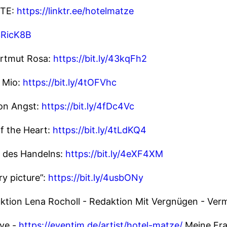
TE:
https://linktr.ee/hotelmatze
/3RicK8B
artmut Rosa:
https://bit.ly/43kqFh2
n Mio:
https://bit.ly/4tOFVhc
ion Angst:
https://bit.ly/4fDc4Vc
of the Heart:
https://bit.ly/4tLdKQ4
t des Handelns:
https://bit.ly/4eXF4XM
ry picture”:
https://bit.ly/4usbONy
uktion Lena Rocholl - Redaktion Mit Vergnügen - Ver
ive -
https://eventim.de/artist/hotel-matze/
Meine Fra