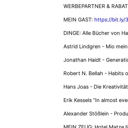
WERBEPARTNER & RABAT
MEIN GAST:
https://bit.ly
DINGE: Alle Bücher von H
Astrid Lindgren - Mio mei
Jonathan Haidt - Generat
Robert N. Bellah - Habits 
Hans Joas - Die Kreativitä
Erik Kessels “In almost eve
Alexander Stößlein - Prod
MEIN ZEUG: Hotel Matze l