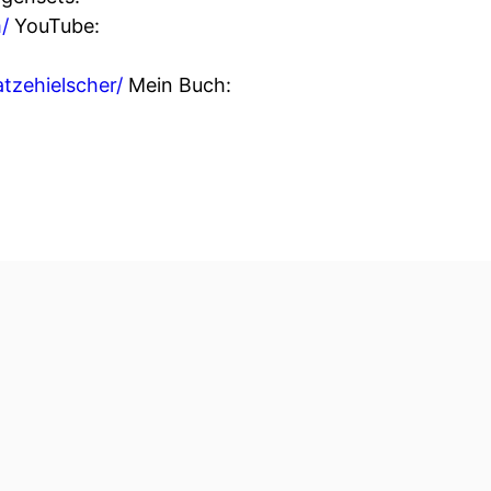
/
YouTube:
atzehielscher/
Mein Buch: