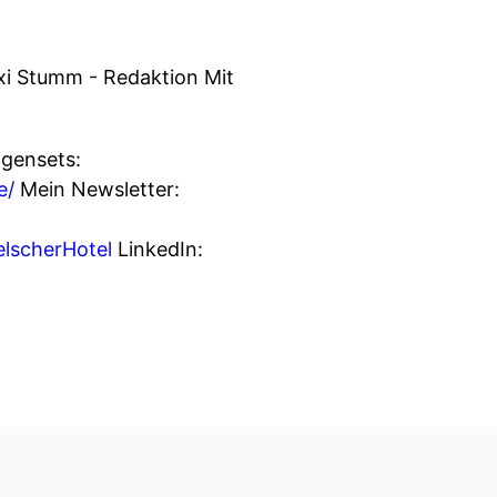
xi Stumm - Redaktion Mit
gensets:
e/
Mein Newsletter:
elscherHotel
LinkedIn: