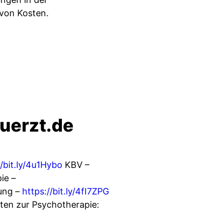
 von Kosten.
kuerzt.de
//bit.ly/4u1Hybo
KBV –
ie –
ung –
https://bit.ly/4fI7ZPG
ten zur Psychotherapie: