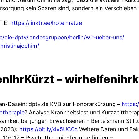
sorgung kein Sparen sind, sondern ein Verschieben
TE:
https://linktr.ee/hotelmatze
de/die-dptv/landesgruppen/berlin/wir-ueber-uns/
hristinajochim/
nIhrKürzt – wirhelfenihr
n-Dasein: dptv.de KVB zur Honorarkürzung –
https:
otherapie
? Analyse Krankheitslast und Kurzzeittherap
samkeit bei jungen Erwachsenen – Bertelsmann Stift
(2023):
https://bit.ly/4v5UC0c
Weitere Daten und Fak
n: 116117 – Psychotherapie-Termine finden –