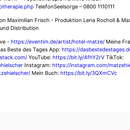
hotherapie.php
TelefonSeelsorge – 0800 1110111
n Maximilian Frisch - Produktion Lena Rocholl & Ma
nd Distribution
ive -
https://eventim.de/artist/hotel-matze/
Meine Fra
Das Beste des Tages App:
https://dasbestedestages.d
bstack.com/
YouTube:
https://bit.ly/4fhY2rV
TikTok:
hielscher
Instagram:
https://instagram.com/matzehi
tzehielscher/
Mein Buch:
https://bit.ly/3QXmCVc