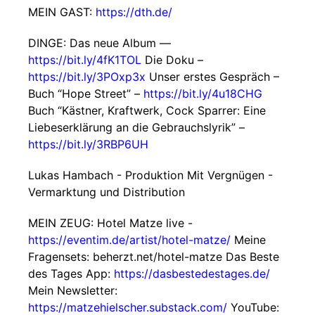
MEIN GAST:
https://dth.de/
DINGE: Das neue Album —
https://bit.ly/4fK1TOL
Die Doku –
https://bit.ly/3POxp3x
Unser erstes Gespräch –
Buch “Hope Street” –
https://bit.ly/4u18CHG
Buch “Kästner, Kraftwerk, Cock Sparrer: Eine
Liebeserklärung an die Gebrauchslyrik” –
https://bit.ly/3RBP6UH
Lukas Hambach - Produktion Mit Vergnügen -
Vermarktung und Distribution
MEIN ZEUG: Hotel Matze live -
https://eventim.de/artist/hotel-matze/
Meine
Fragensets: beherzt.net/hotel-matze Das Beste
des Tages App:
https://dasbestedestages.de/
Mein Newsletter:
https://matzehielscher.substack.com/
YouTube: