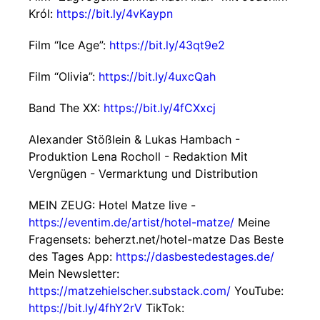
Król:
https://bit.ly/4vKaypn
Film “Ice Age”:
https://bit.ly/43qt9e2
Film “Olivia”:
https://bit.ly/4uxcQah
Band The XX:
https://bit.ly/4fCXxcj
Alexander Stößlein & Lukas Hambach -
Produktion Lena Rocholl - Redaktion Mit
Vergnügen - Vermarktung und Distribution
MEIN ZEUG: Hotel Matze live -
https://eventim.de/artist/hotel-matze/
Meine
Fragensets: beherzt.net/hotel-matze Das Beste
des Tages App:
https://dasbestedestages.de/
Mein Newsletter:
https://matzehielscher.substack.com/
YouTube:
https://bit.ly/4fhY2rV
TikTok: